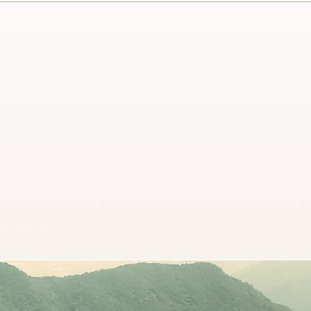
Une équipe
engagée
Depuis 2007, nous
,
oeuvrons pour trouver des
pr
t
solutions écologiques
v
pour réduire notre impact
q
sur la planète.