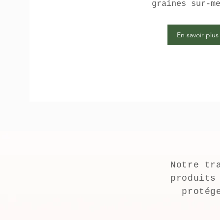
graines sur-m
En savoir plus
Notre tr
produits
protég