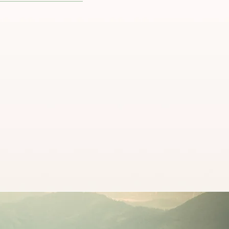
Les yeux
fermés
En commandant vos
oduits chez EKOLOGIO,
ous avez la garantie
ue vos produits sont
les plus vertueux
possibles.