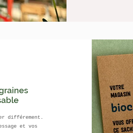
graines
sable
er différement.
essage et vos