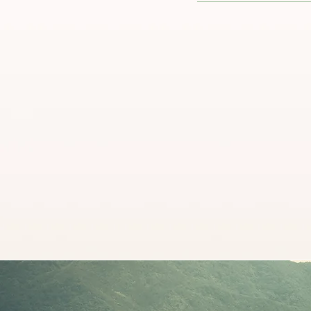
Cercle
vertueux
Économie locale,
fabrication locale
matière recyclée e
recyclable...