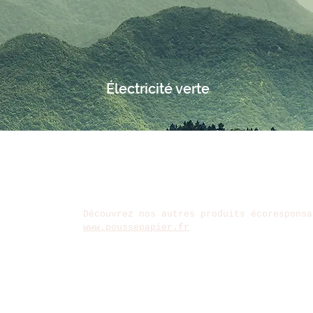
Électricité verte
Découvrez nos autres produits écoresponsa
www.poussepapier.fr