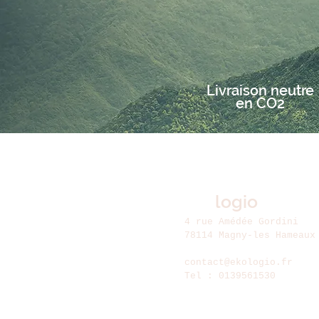
Livraison neutre
en CO2
Eko
logio
4 rue Amédée Gordini
78114 Magny-les Hameaux
contact@ekologio.fr
Tel : 0139561530